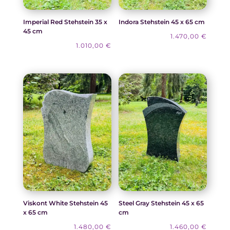
Imperial Red Stehstein 35 x
Indora Stehstein 45 x 65 cm
45 cm
1.470,00
€
1.010,00
€
Viskont White Stehstein 45
Steel Gray Stehstein 45 x 65
x 65 cm
cm
1.480,00
€
1.460,00
€