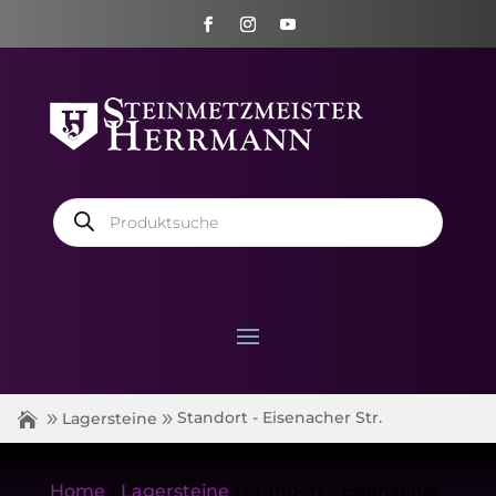
Products
search
Standort - Eisenacher Str.
Lagersteine
Home
/
Lagersteine
/ Standort - Eisenacher