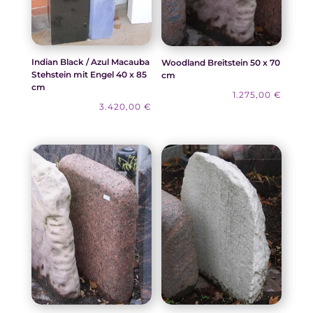
Indian Black / Azul Macauba
Woodland Breitstein 50 x 70
Stehstein mit Engel 40 x 85
cm
cm
1.275,00
€
3.420,00
€