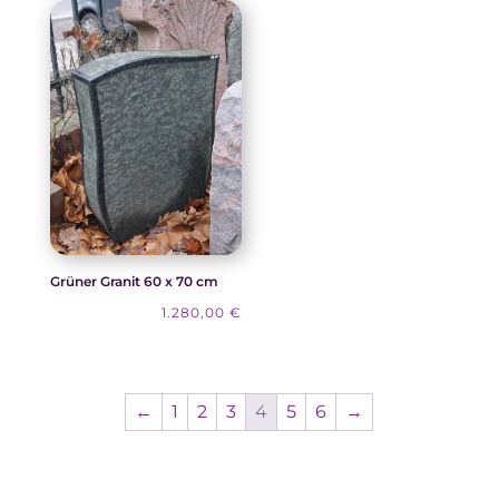
Grüner Granit 60 x 70 cm
1.280,00
€
←
1
2
3
4
5
6
→