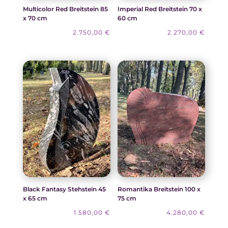
Multicolor Red Breitstein 85
Imperial Red Breitstein 70 x
x 70 cm
60 cm
2.750,00
€
2.270,00
€
Black Fantasy Stehstein 45
Romantika Breitstein 100 x
x 65 cm
75 cm
1.580,00
€
4.280,00
€