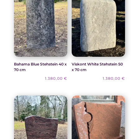
Bahama Blue Stehstein 40 x
Viskont White Stehstein 50
70 cm
x 70 cm
1.380,00
€
1.380,00
€