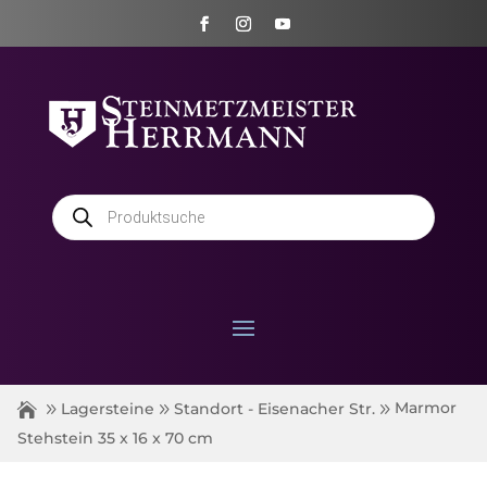
Products
search
Marmor
Lagersteine
Standort - Eisenacher Str.
Stehstein 35 x 16 x 70 cm