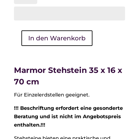
In den Warenkorb
Marmor
Stehstein
35
x
Marmor Stehstein 35 x 16 x
16
70 cm
x
70
Für Einzelerdstellen geeignet.
cm
!!! Beschriftung erfordert eine gesonderte
Menge
Beratung und ist nicht im Angebotspreis
enthalten.!!!
Stehsteine bieten eine praktische und