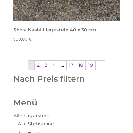
Shiva Kashi Liegestein 40 x 30 cm
790,00
€
1
2
3
4
…
17
18
19
→
Nach Preis filtern
Menü
Alle Lagersteine
Alle Stehsteine