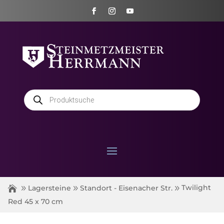
Products
search
Twilight
Lagersteine
Standort - Eisenacher Str.
Red 45 x 70 cm