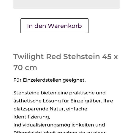
In den Warenkorb
Twilight
Red
45
x
Twilight Red Stehstein 45 x
70
70 cm
cm
Menge
Für Einzelerdstellen geeignet.
Stehsteine bieten eine praktische und
ästhetische Lösung für Einzelgräber. Ihre
platzsparende Natur, einfache
Identifizierung,
Individualisierungsmöglichkeiten und
Pflegeleichtigkeit machen sie zu einer