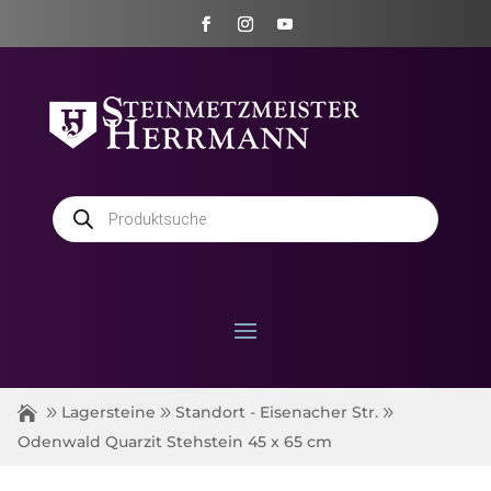
Products
search
Lagersteine
Standort - Eisenacher Str.
Odenwald Quarzit Stehstein 45 x 65 cm