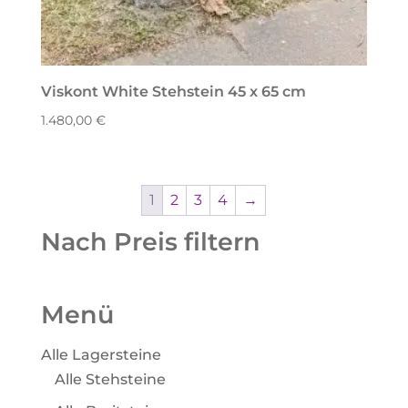
Viskont White Stehstein 45 x 65 cm
1.480,00
€
1
2
3
4
→
Nach Preis filtern
Menü
Alle Lagersteine
Alle Stehsteine