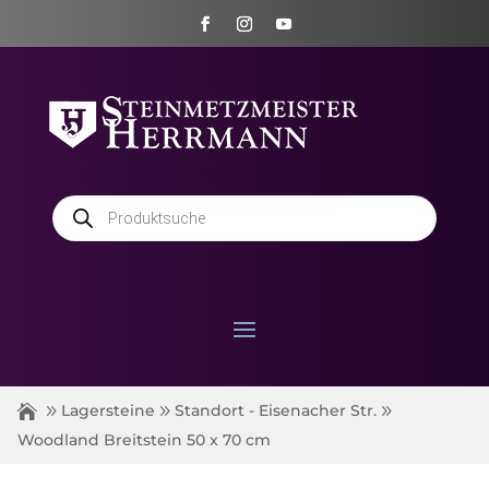
Products
search
Lagersteine
Standort - Eisenacher Str.
Woodland Breitstein 50 x 70 cm