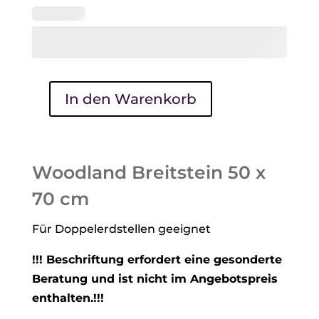
In den Warenkorb
Woodland
Breitstein
50
x
Woodland Breitstein 50 x
70
70 cm
cm
Menge
Für Doppelerdstellen geeignet
!!! Beschriftung erfordert eine gesonderte
Beratung und ist nicht im Angebotspreis
enthalten.!!!