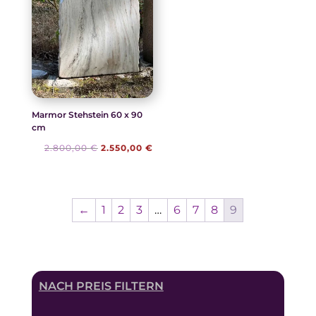
Marmor Stehstein 60 x 90
cm
Ursprünglicher
Aktueller
2.800,00
€
2.550,00
€
Preis
Preis
war:
ist:
2.800,00 €
2.550,00 €.
←
1
2
3
…
6
7
8
9
NACH PREIS FILTERN