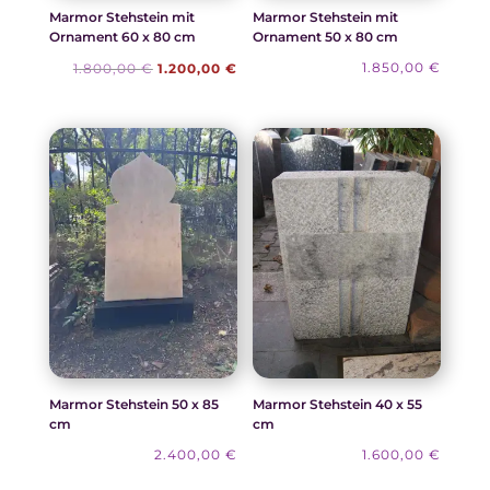
Marmor Stehstein mit
Marmor Stehstein mit
Ornament 60 x 80 cm
Ornament 50 x 80 cm
Ursprünglicher
Aktueller
1.850,00
€
1.800,00
€
1.200,00
€
Preis
Preis
war:
ist:
1.800,00 €
1.200,00 €.
Marmor Stehstein 50 x 85
Marmor Stehstein 40 x 55
cm
cm
2.400,00
€
1.600,00
€