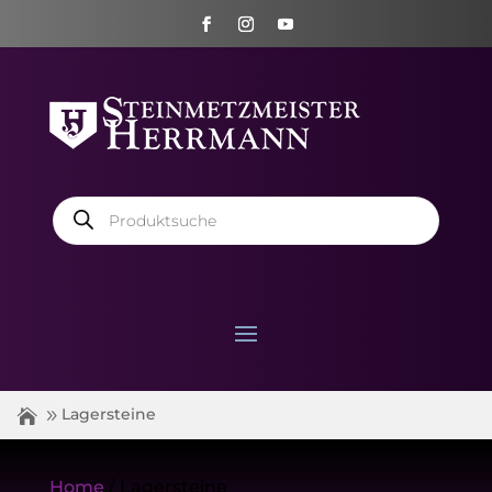
Products
search
Lagersteine
Home
/ Lagersteine