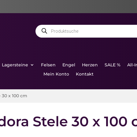
Products
search
Lagersteine
Felsen
Engel
Herzen
SALE %
All-
Mein Konto
Kontakt
e 30 x 100 cm
dora Stele 30 x 100