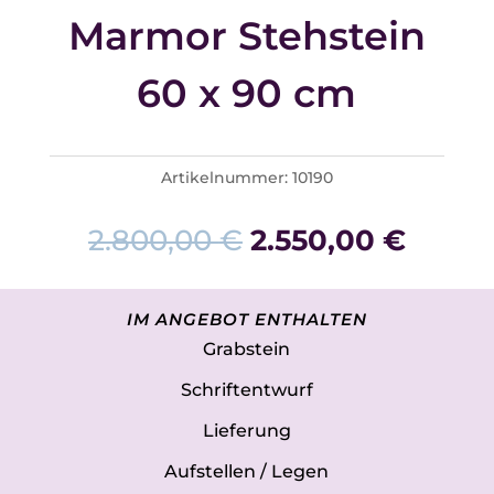
Marmor Stehstein
60 x 90 cm
Artikelnummer:
10190
Ursprünglicher
Aktuel
2.800,00
€
2.550,00
€
Preis
Preis
war:
ist:
IM ANGEBOT ENTHALTEN
2.800,00 €
2.550,
Grabstein
Schriftentwurf
Lieferung
Aufstellen / Legen