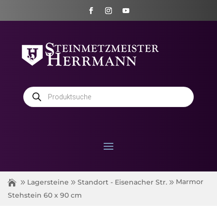
Products
search
Marmor
Lagersteine
Standort - Eisenacher Str.
Stehstein 60 x 90 cm