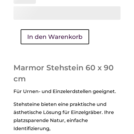
In den Warenkorb
Marmor
Stehstein
60
x
Marmor Stehstein 60 x 90
90
cm
cm
Menge
Für Urnen- und Einzelerdstellen geeignet.
Stehsteine bieten eine praktische und
ästhetische Lösung für Einzelgräber. Ihre
platzsparende Natur, einfache
Identifizierung,