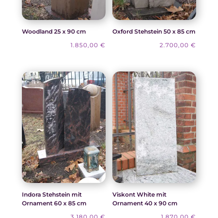
Woodland 25 x 90 cm
Oxford Stehstein 50 x 85 cm
1.850,00
€
2.700,00
€
Indora Stehstein mit
Viskont White mit
Ornament 60 x 85 cm
Ornament 40 x 90 cm
3.180,00
€
1.870,00
€