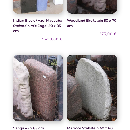
Indian Black / Azul Macauba
Woodland Breitstein 50 x 70
Stehstein mit Engel 40 x 85
cm
cm
1.275,00
€
3.420,00
€
Vanga 45 x 65 cm
Marmor Stehstein 40 x 60