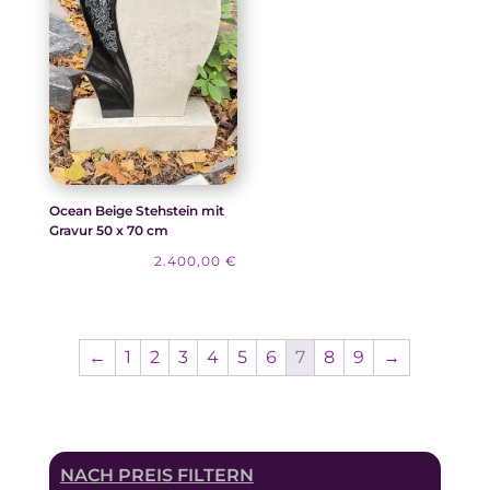
Ocean Beige Stehstein mit
Gravur 50 x 70 cm
2.400,00
€
←
1
2
3
4
5
6
7
8
9
→
NACH PREIS FILTERN