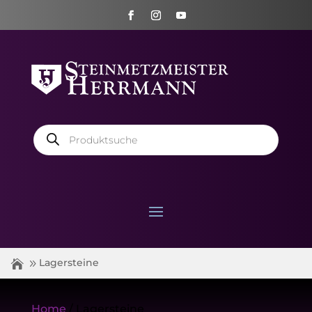
Products
search
Lagersteine
Home
/ Lagersteine