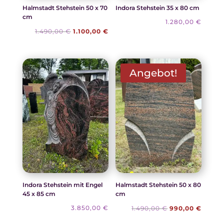
Halmstadt Stehstein 50 x 70
Indora Stehstein 35 x 80 cm
cm
1.280,00
€
Ursprünglicher
Aktueller
1.490,00
€
1.100,00
€
Preis
Preis
war:
ist:
1.490,00 €
1.100,00 €.
Angebot!
Indora Stehstein mit Engel
Halmstadt Stehstein 50 x 80
45 x 85 cm
cm
Ursprünglicher
Aktuel
3.850,00
€
1.490,00
€
990,00
€
Preis
Preis