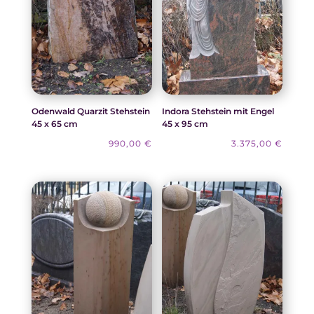
Odenwald Quarzit Stehstein
Indora Stehstein mit Engel
45 x 65 cm
45 x 95 cm
990,00
€
3.375,00
€