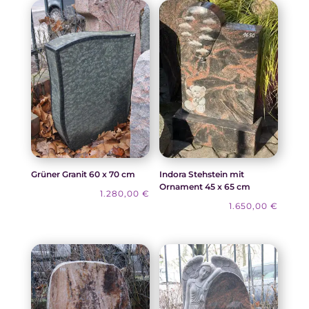
Grüner Granit 60 x 70 cm
Indora Stehstein mit
Ornament 45 x 65 cm
1.280,00
€
1.650,00
€