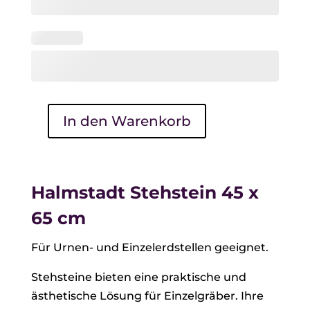
In den Warenkorb
Halmstadt
Stehstein
45
x
Halmstadt Stehstein 45 x
65
65 cm
cm
Menge
Für Urnen- und Einzelerdstellen geeignet.
Stehsteine bieten eine praktische und
ästhetische Lösung für Einzelgräber. Ihre