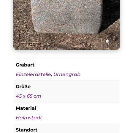
Grabart
Einzelerdstelle
,
Urnengrab
Größe
45 x 65 cm
Material
Halmstadt
Standort