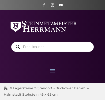
Products
search
Lagersteine
Standort - Buckower Damm
Halmstadt Stehstein 45 x 65 cm