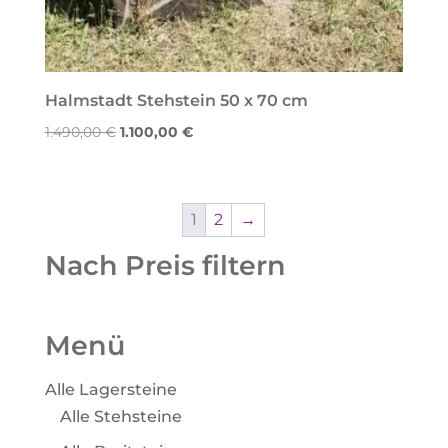
Halmstadt Stehstein 50 x 70 cm
Ursprünglicher
Aktueller
1.490,00
€
1.100,00
€
Preis
Preis
war:
ist:
1.490,00 €
1.100,00 €.
1
2
→
Nach Preis filtern
Menü
Alle Lagersteine
Alle Stehsteine