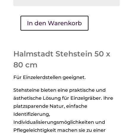
In den Warenkorb
Halmstadt
Stehstein
50
x
Halmstadt Stehstein 50 x
80
80 cm
cm
Menge
Für Einzelerdstellen geeignet.
Stehsteine bieten eine praktische und
ästhetische Lösung für Einzelgräber. Ihre
platzsparende Natur, einfache
Identifizierung,
Individualisierungsmöglichkeiten und
Pflegeleichtigkeit machen sie zu einer