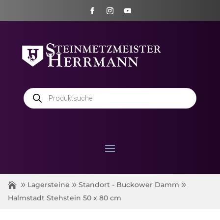
Products
search
Lagersteine
Standort - Buckower Damm
Halmstadt Stehstein 50 x 80 cm