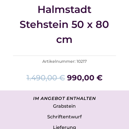
Halmstadt
Stehstein 50 x 80
cm
Artikelnummer:
10217
Ursprünglicher
Aktuel
1.490,00
€
990,00
€
Preis
Preis
war:
ist:
IM ANGEBOT ENTHALTEN
1.490,00 €
990,00
Grabstein
Schriftentwurf
Lieferung