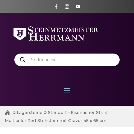
Products
search
Lagersteine
Standort - Eisenacher Str.
Multicolor Red Stehstein mit Gravur 45 x 65 cm