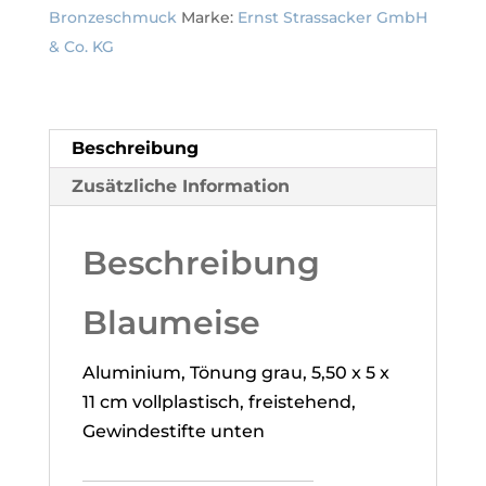
Bronzeschmuck
Marke:
Ernst Strassacker GmbH
11
& Co. KG
cm
Menge
Beschreibung
Zusätzliche Information
Beschreibung
Blaumeise
Aluminium
,
Tönung grau
,
5,50 x 5 x
11 cm
vollplastisch, freistehend,
Gewindestifte unten