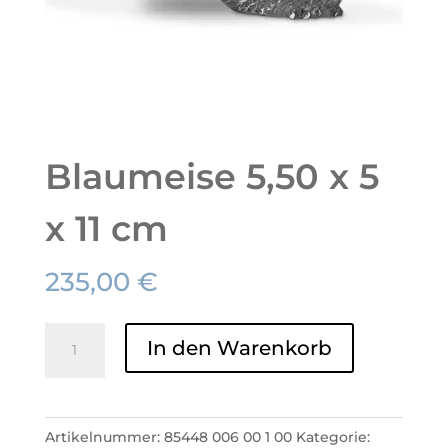
Blaumeise 5,50 x 5
x 11 cm
235,00
€
Blaumeise
In den Warenkorb
5,50
x
5
Artikelnummer:
85448 006 00 1 00
Kategorie:
x