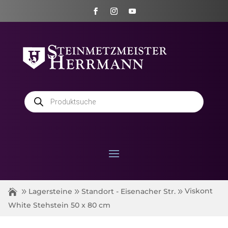
Products
search
Viskont
Lagersteine
Standort - Eisenacher Str.
White Stehstein 50 x 80 cm