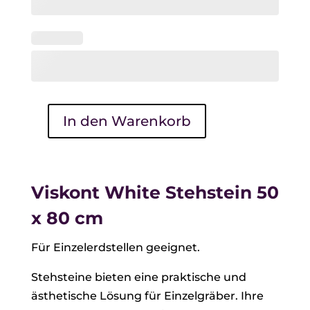
In den Warenkorb
Viskont
White
Stehstein
50
Viskont White Stehstein 50
x
x 80 cm
80
cm
Für Einzelerdstellen geeignet.
Menge
Stehsteine bieten eine praktische und
ästhetische Lösung für Einzelgräber. Ihre