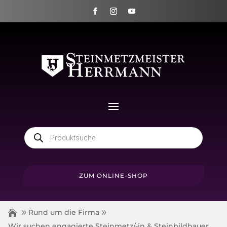
Products
search
ZUM ONLINE-SHOP
Rund um die Firma
Wir suchen engagierte Steinmetz/-in & Steinbildhauer