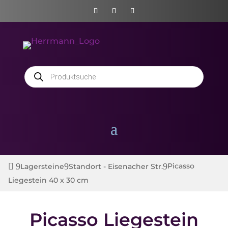
Products
search
Picasso
Lagersteine
Standort - Eisenacher Str.
Liegestein 40 x 30 cm
Picasso Liegestein