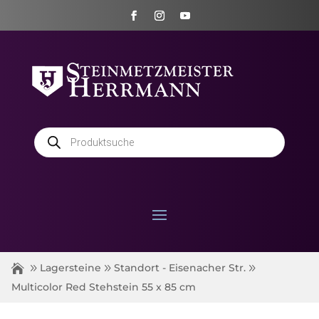
Products
search
Lagersteine
Standort - Eisenacher Str.
Multicolor Red Stehstein 55 x 85 cm