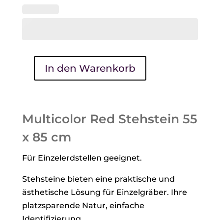
In den Warenkorb
Multicolor
Red
Stehstein
55
Multicolor Red Stehstein 55
x
x 85 cm
85
cm
Für Einzelerdstellen geeignet.
Menge
Stehsteine bieten eine praktische und
ästhetische Lösung für Einzelgräber. Ihre
platzsparende Natur, einfache
Identifizierung,