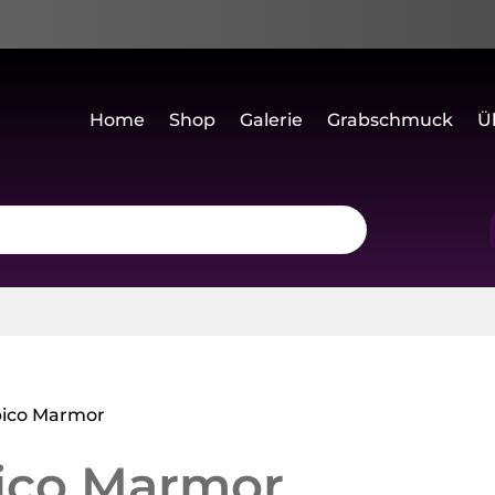
Home
Shop
Galerie
Grabschmuck
Ü
mpico Marmor
pico Marmor