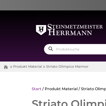
Products
search
Produkt Material
Striato Olimpico Marmor
Start
/ Produkt Material / Striato Oli
Striato Olim