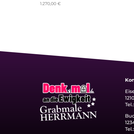
1.270,00
€
Kon
Eis
121
Tel.
Bu
123
Tel.