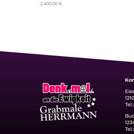
2.400,00
€
Kon
Eis
121
Tel.
Bu
123
Tel.