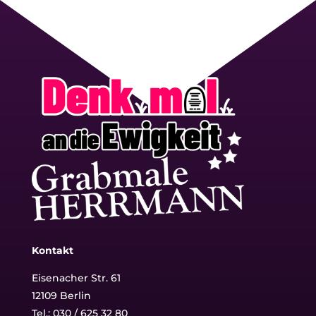
Kontakt
Eisenacher Str. 61
12109 Berlin
Tel.: 030 / 625 32 80