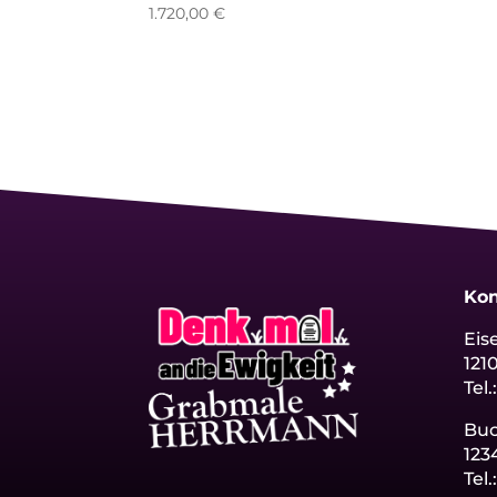
1.720,00
€
Kon
Eis
121
Tel.
Bu
123
Tel.