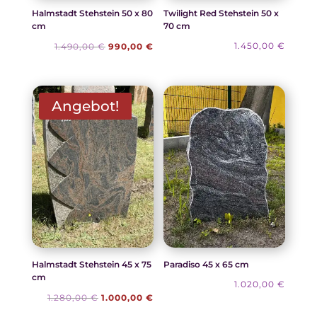
Twilight Red Stehstein 50 x
Halmstadt Stehstein 50 x 80
70 cm
cm
Ursprünglicher
Aktueller
1.450,00
€
1.490,00
€
990,00
€
Preis
Preis
war:
ist:
1.490,00 €
990,00 €.
Angebot!
Halmstadt Stehstein 45 x 75
Paradiso 45 x 65 cm
cm
1.020,00
€
Ursprünglicher
Aktueller
1.280,00
€
1.000,00
€
Preis
Preis