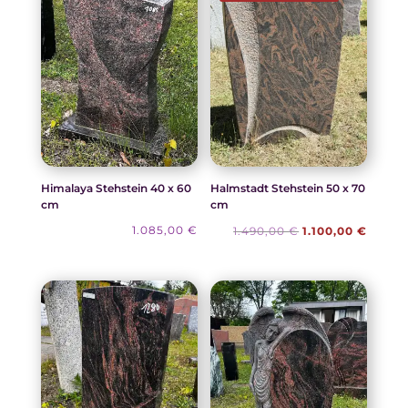
Himalaya Stehstein 40 x 60
Halmstadt Stehstein 50 x 70
cm
cm
Ursprünglicher
Aktuel
1.085,00
€
1.490,00
€
1.100,00
€
Preis
Preis
war:
ist:
1.490,00 €
1.100,