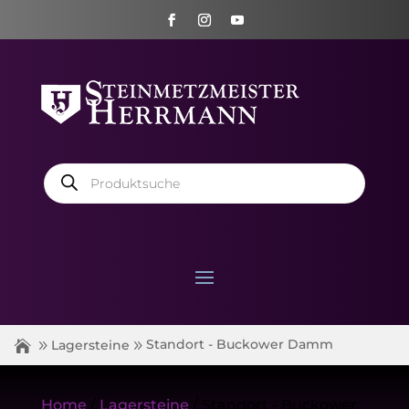
Products
search
Standort - Buckower Damm
Lagersteine
Home
/
Lagersteine
/ Standort - Buckower