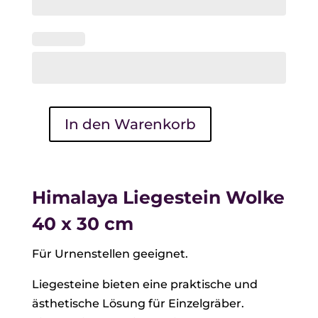
In den Warenkorb
Himalaya
Liegestein
Wolke
40
Himalaya Liegestein Wolke
x
40 x 30 cm
30
cm
Für Urnenstellen geeignet.
Menge
Liegesteine bieten eine praktische und
ästhetische Lösung für Einzelgräber.