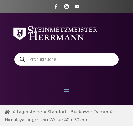
Products
search
Lagersteine
Standort - Buckower Damm
Himalaya Liegestein Wolke 40 x 30 cm