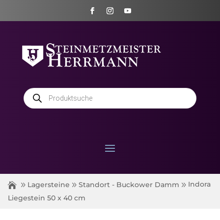
Products
search
Indora
Lagersteine
Standort - Buckower Damm
Liegestein 50 x 40 cm