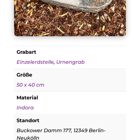
Grabart
Einzelerdstelle
,
Urnengrab
Größe
50 x 40 cm
Material
Indora
Standort
Buckower Damm 177, 12349 Berlin-
Neukölln