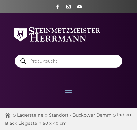
Products
search
Indian
Lagersteine
Standort - Buckower Damm
Black Liegestein 50 x 40 cm