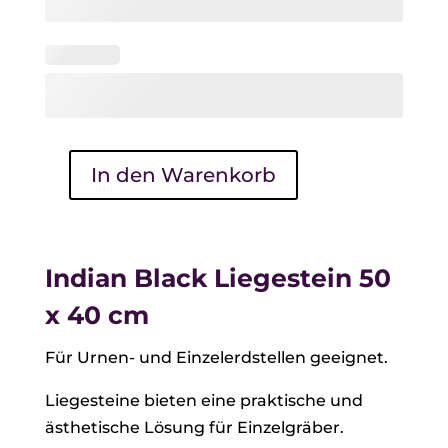
In den Warenkorb
Indian
Black
Liegestein
50
Indian Black Liegestein 50
x
x 40 cm
40
cm
Für Urnen- und Einzelerdstellen geeignet.
Menge
Liegesteine bieten eine praktische und
ästhetische Lösung für Einzelgräber.