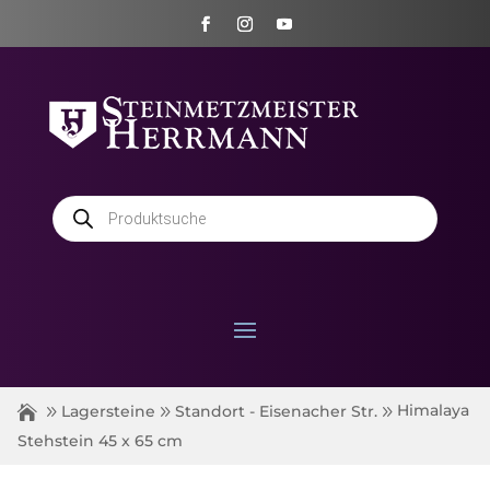
Products
search
Himalaya
Lagersteine
Standort - Eisenacher Str.
Stehstein 45 x 65 cm