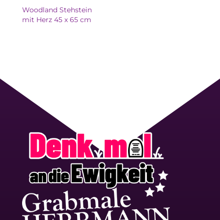
Woodland Stehstein
mit Herz 45 x 65 cm