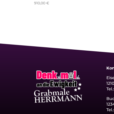
910,00
€
Kon
Eis
121
Tel.
Bu
123
Tel.