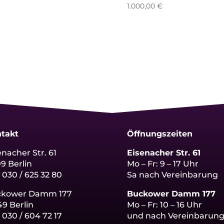
1.000,00
€
takt
Öffnungszeiten
enacher Str. 61
Eisenacher Str. 61
09 Berlin
Mo – Fr: 9 – 17 Uhr
: 030 / 625 32 80
Sa nach Vereinbarung
ckower Damm 177
Buckower Damm 177
49 Berlin
Mo – Fr: 10 – 16 Uhr
:
030 / 604 72 17
und nach Vereinbarun