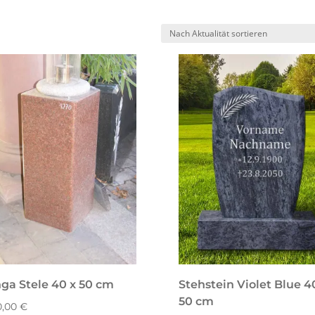
tät
t
ga Stele 40 x 50 cm
Stehstein Violet Blue 4
50 cm
0,00
€