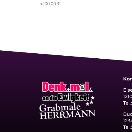
4.100,00
€
Kon
Eis
121
Tel.
Bu
123
Tel.