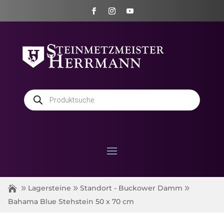
Products
search
Lagersteine
Standort - Buckower Damm
Bahama Blue Stehstein 50 x 70 cm