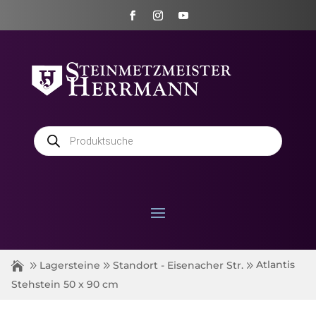
Products
search
Atlantis
Lagersteine
Standort - Eisenacher Str.
Stehstein 50 x 90 cm