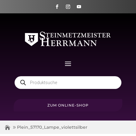
Products
search
ZUM ONLINE-SHOP
Plein_57170_Lampe_violettsilber