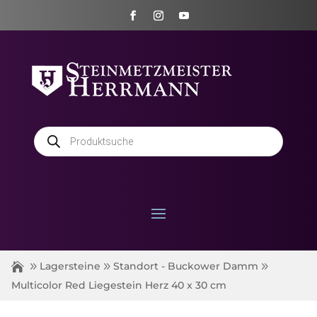
Products
search
Lagersteine
Standort - Buckower Damm
Multicolor Red Liegestein Herz 40 x 30 cm