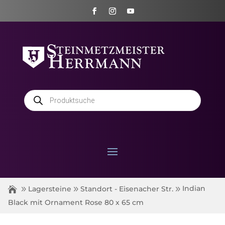
Products
search
Indian
Lagersteine
Standort - Eisenacher Str.
Black mit Ornament Rose 80 x 65 cm