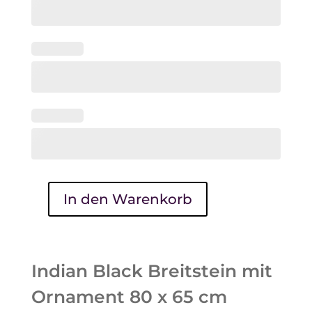
In den Warenkorb
Indian
Black
mit
Ornament
Indian Black Breitstein mit
Rose
Ornament 80 x 65 cm
80