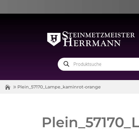
Products
search
Plein_57170_Lampe_kaminrot-orange
Plein_57170_